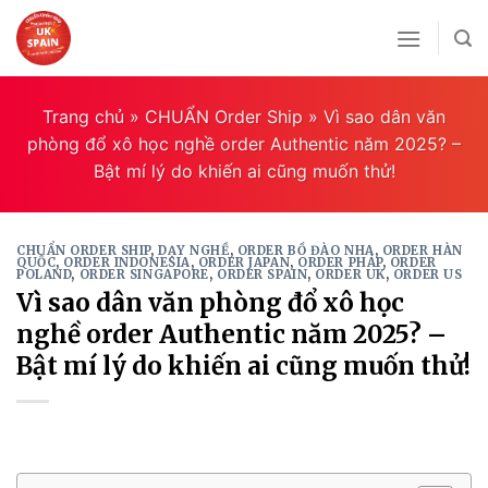
Skip
to
content
Trang chủ
»
CHUẨN Order Ship
»
Vì sao dân văn
phòng đổ xô học nghề order Authentic năm 2025? –
Bật mí lý do khiến ai cũng muốn thử!
CHUẨN ORDER SHIP
,
DẠY NGHỀ
,
ORDER BỒ ĐÀO NHA
,
ORDER HÀN
QUỐC
,
ORDER INDONESIA
,
ORDER JAPAN
,
ORDER PHÁP
,
ORDER
POLAND
,
ORDER SINGAPORE
,
ORDER SPAIN
,
ORDER UK
,
ORDER US
Vì sao dân văn phòng đổ xô học
nghề order Authentic năm 2025? –
Bật mí lý do khiến ai cũng muốn thử!