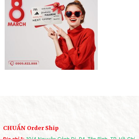
CHUẨN Order Ship
Địa chỉ 1:
10/4 Nguyễn Cảnh Dị, P4, Tân Bình, TP. Hồ Chí