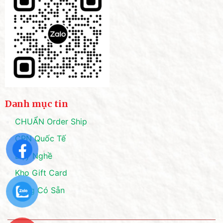
Danh mục tin
CHUẨN Order Ship
CPN Quốc Tế
Dạy Nghề
Kho Gift Card
Hàng Có Sẵn