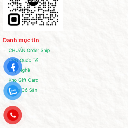
Danh mục tin
CHUẨN Order Ship
CPN Quốc Tế
Dạy Nghề
Kho Gift Card
Hàng Có Sẵn