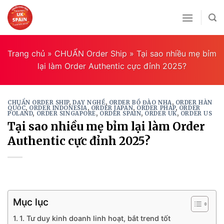
Skip
to
content
Trang chủ
»
CHUẨN Order Ship
»
Tại sao nhiều mẹ bỉm
lại làm Order Authentic cực đỉnh 2025?
CHUẨN ORDER SHIP
,
DẠY NGHỀ
,
ORDER BỒ ĐÀO NHA
,
ORDER HÀN
QUỐC
,
ORDER INDONESIA
,
ORDER JAPAN
,
ORDER PHÁP
,
ORDER
POLAND
,
ORDER SINGAPORE
,
ORDER SPAIN
,
ORDER UK
,
ORDER US
Tại sao nhiều mẹ bỉm lại làm Order
Authentic cực đỉnh 2025?
Mục lục
1. Tư duy kinh doanh linh hoạt, bắt trend tốt