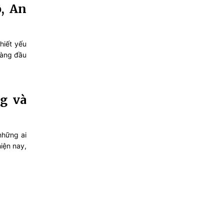
, An
hiết yếu
hàng đầu
g và
những ai
hiện nay,