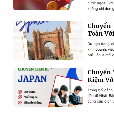
nước ngoài. Với
không chỉ đơn g
Chuyển 
Toàn Vớ
Dù bạn đang cầ
kinh doanh, việ
phí luôn là mối 
Chuyển T
Kiệm Vớ
Trong bối cảnh 
tiền đi Nhật B
cung cấp dịch vụ