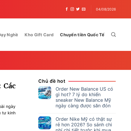
G TẦM ĐAM MÊ, KIẾM TIỀN KHÔNG GIỚI HẠN!
G
04/08/2026
Dạy Nghề
Kho Gift Card
Chuyển tiền Quốc Tế
Chủ đề hot
: Các
Order New Balance US có
gì hot? 7 lý do khiến
sneaker New Balance Mỹ
ngày càng được săn đón
oài ngày
 tư kinh
Order Nike Mỹ có thật sự
rẻ hơn 2026? So sánh chi
phí chi tiết trước khi mua