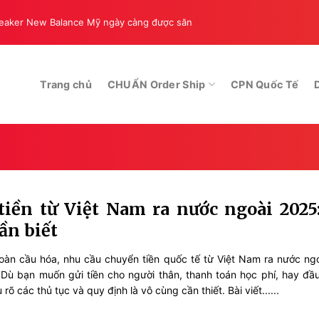
sneaker New Balance Mỹ ngày càng được săn
ORDER AUTHENTIC – NÂN
Trang chủ
CHUẨN Order Ship
CPN Quốc Tế
iền từ Việt Nam ra nước ngoài 2025
ần biết
 toàn cầu hóa, nhu cầu chuyển tiền quốc tế từ Việt Nam ra nước ng
 Dù bạn muốn gửi tiền cho người thân, thanh toán học phí, hay đầu
 rõ các thủ tục và quy định là vô cùng cần thiết. Bài viết......