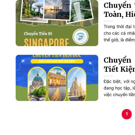
Chuyển 
Toàn, H
Trong thời đại 
cho các cá nhâ
thế giới, là điể
Chuyển 
Tiết Kiệ
Đặc biệt, với n
đang học tập, l
việc chuyển tiề
1