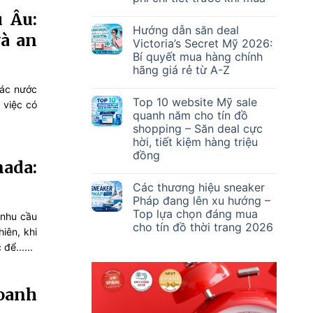
 Âu:
Hướng dẫn săn deal
và an
Victoria’s Secret Mỹ 2026:
Bí quyết mua hàng chính
hãng giá rẻ từ A-Z
các nước
Top 10 website Mỹ sale
 việc có
quanh năm cho tín đồ
shopping – Săn deal cực
hời, tiết kiệm hàng triệu
đồng
ada:
Các thương hiệu sneaker
Pháp đang lên xu hướng –
Top lựa chọn đáng mua
 nhu cầu
cho tín đồ thời trang 2026
iên, khi
để......
doanh