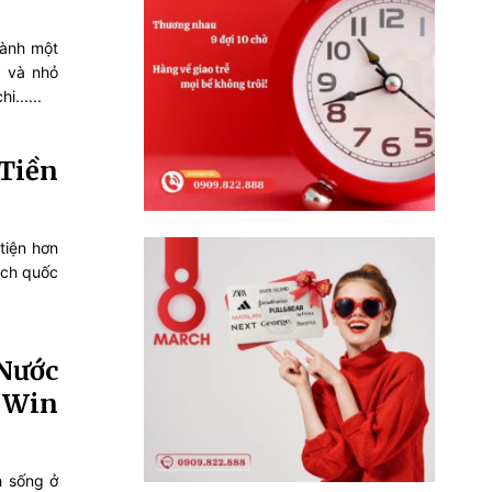
hành một
a và nhỏ
......
Tiền
tiện hơn
ịch quốc
Nước
 Win
h sống ở