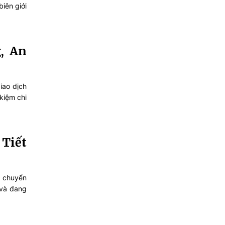
biên giới
, An
iao dịch
kiệm chi
 Tiết
à chuyển
 và đang