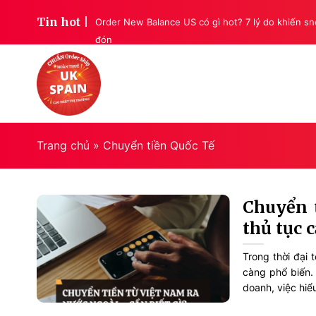
Skip
Tin hot |
mua
Order New Balance US có gì hot? 7 lý do khiến 
to
đón
content
Trang chủ
»
Chuyển tiền Quốc Tế
Chuyển t
thủ tục c
Trong thời đại
càng phổ biến.
doanh, việc hiểu