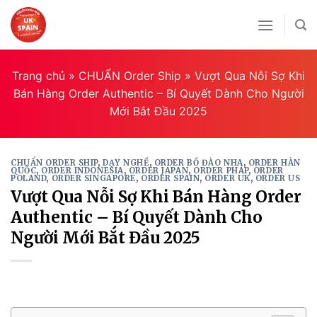
Skip
to
content
Trang chủ
»
CHUẨN Order Ship
»
Vượt Qua Nỗi Sợ Khi
Bán Hàng Order Authentic – Bí Quyết Dành Cho Người
Mới Bắt Đầu 2025
CHUẨN ORDER SHIP
,
DẠY NGHỀ
,
ORDER BỒ ĐÀO NHA
,
ORDER HÀN
QUỐC
,
ORDER INDONESIA
,
ORDER JAPAN
,
ORDER PHÁP
,
ORDER
POLAND
,
ORDER SINGAPORE
,
ORDER SPAIN
,
ORDER UK
,
ORDER US
Vượt Qua Nỗi Sợ Khi Bán Hàng Order
Authentic – Bí Quyết Dành Cho
Người Mới Bắt Đầu 2025