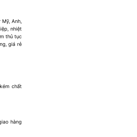
 Mỹ, Anh,
ệp, nhiệt
àm thủ tục
g, giá rẻ
 kém chất
 giao hàng