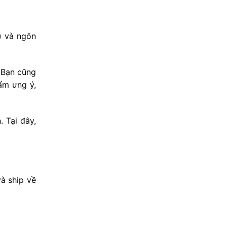
) và ngôn
. Bạn cũng
ẩm ưng ý,
 Tại đây,
à ship về