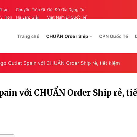
Thực
Chuyển Tiền Đi
Gửi Đồ Gia Dụng Từ
ỹ Trọn
Hà Lan: Giải
Việt Nam Đi Quốc Tế
Vụ Tại
Pháp Tài Chính
– Dịch Vụ Uy Tín Của
THĂNG
Linh Hoạt và An
THĂNG LONG
Trang chủ
CHUẨN Order Ship
CPN Quốc Tế
stics
Toàn 2024
Logistics 2024
o Outlet Spain với CHUẨN Order Ship rẻ, tiết kiệm
ain với CHUẨN Order Ship rẻ, tiế