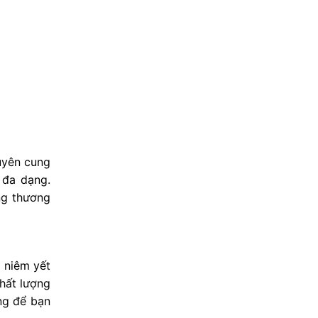
uyên cung
 đa dạng.
ng thương
 niêm yết
hất lượng
ng để bạn