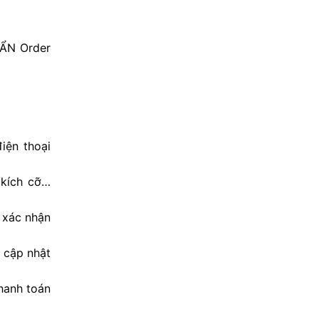
UẨN Order
iện thoại
 kích cỡ…
 xác nhận
 cập nhật
hanh toán