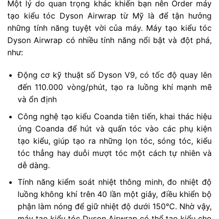
Một lý do quan trọng khác khiến bạn nên Order máy
tạo kiểu tóc Dyson Airwrap từ Mỹ là để tận hưởng
những tính năng tuyệt vời của máy. Máy tạo kiểu tóc
Dyson Airwrap có nhiều tính năng nổi bật và đột phá,
như:
Động cơ kỹ thuật số Dyson V9, có tốc độ quay lên
đến 110.000 vòng/phút, tạo ra luồng khí mạnh mẽ
và ổn định
Công nghệ tạo kiểu Coanda tiên tiến, khai thác hiệu
ứng Coanda để hút và quấn tóc vào các phụ kiện
tạo kiểu, giúp tạo ra những lọn tóc, sóng tóc, kiểu
tóc thẳng hay duỗi mượt tóc một cách tự nhiên và
dễ dàng.
Tính năng kiểm soát nhiệt thông minh, đo nhiệt độ
luồng không khí trên 40 lần một giây, điều khiển bộ
phận làm nóng để giữ nhiệt độ dưới 150°C. Nhờ vậy,
máy tạo kiểu tóc Dyson Airwrap có thể tạo kiểu cho