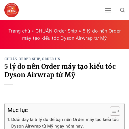
Skip
to
content
Trang chủ
»
CHUẨN Order Ship
»
5 lý do nên Order
máy tạo kiểu tóc Dyson Airwrap từ Mỹ
CHUẨN ORDER SHIP
,
ORDER US
5 lý do nên Order máy tạo kiểu tóc
Dyson Airwrap từ Mỹ
Mục lục
Dưới đây là 5 lý do để bạn nên Order máy tạo kiểu tóc
Dyson Airwrap từ Mỹ ngay hôm nay.