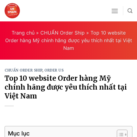
Skip
to
content
Trang chủ
»
CHUẨN Order Ship
»
Top 10 website
Order hàng Mỹ chính hãng được yêu thích nhất tại Việt
Nam
CHUẨN ORDER SHIP
,
ORDER US
Top 10 website Order hàng Mỹ
chính hãng được yêu thích nhất tại
Việt Nam
Mục lục