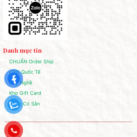
Danh mục tin
CHUẨN Order Ship
CPN Quốc Tế
Dạy Nghề
Kho Gift Card
Hàng Có Sẵn