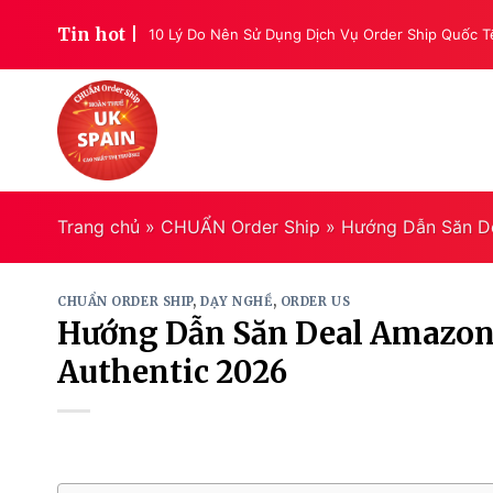
Skip
Tin hot |
ntic Giá Tốt 2026
10 Lý Do Nên Sử Dụng Dịch Vụ Order Ship Quốc 
to
content
Trang chủ
»
CHUẨN Order Ship
»
Hướng Dẫn Săn D
CHUẨN ORDER SHIP
,
DẠY NGHỀ
,
ORDER US
Hướng Dẫn Săn Deal Amazon
Authentic 2026