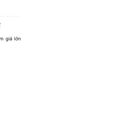
ỡ
m giá lớn