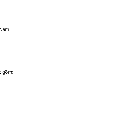
 Nam.
t gồm: