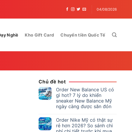
có thực sự rẻ hơn không? Sự thật khiến bạn bất ngờ!
C
04/08/2026
Dạy Nghề
Kho Gift Card
Chuyển tiền Quốc Tế
Chủ đề hot
Order New Balance US có
gì hot? 7 lý do khiến
sneaker New Balance Mỹ
ngày càng được săn đón
Order Nike Mỹ có thật sự
rẻ hơn 2026? So sánh chi
phí chi tiết trước khi mua