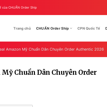
Tế của CHUẨN Order Ship
2025, Mua MacBook từ Mỹ 
Trang chủ
CHUẨN Order Ship
CPN Quốc Tế
eal Amazon Mỹ Chuẩn Dân Chuyên Order Authentic 2026
 Mỹ Chuẩn Dân Chuyên Order