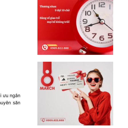
i ưu ngân
huyên săn