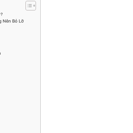
ỹ?
g Nên Bỏ Lỡ
n