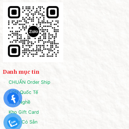
Danh mục tin
CHUẨN Order Ship
CPN Quốc Tế
Dạy Nghề
Kho Gift Card
Hàng Có Sẵn