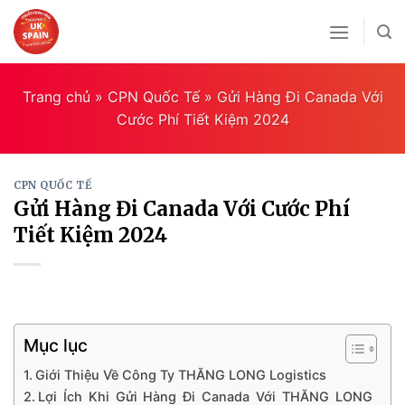
Skip
to
content
Trang chủ
»
CPN Quốc Tế
»
Gửi Hàng Đi Canada Với
Cước Phí Tiết Kiệm 2024
CPN QUỐC TẾ
Gửi Hàng Đi Canada Với Cước Phí
Tiết Kiệm 2024
Mục lục
Giới Thiệu Về Công Ty THĂNG LONG Logistics
Lợi Ích Khi Gửi Hàng Đi Canada Với THĂNG LONG