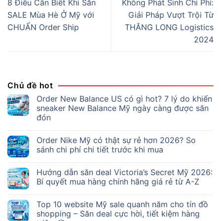
8 Điều Cần Biết Khi Săn
Không Phát Sinh Chi Phí:
SALE Mùa Hè Ở Mỹ với
Giải Pháp Vượt Trội Từ
CHUẨN Order Ship
THĂNG LONG Logistics
2024
Chủ đề hot
Order New Balance US có gì hot? 7 lý do khiến
sneaker New Balance Mỹ ngày càng được săn
đón
Order Nike Mỹ có thật sự rẻ hơn 2026? So
sánh chi phí chi tiết trước khi mua
Hướng dẫn săn deal Victoria’s Secret Mỹ 2026:
Bí quyết mua hàng chính hãng giá rẻ từ A-Z
Top 10 website Mỹ sale quanh năm cho tín đồ
shopping – Săn deal cực hời, tiết kiệm hàng