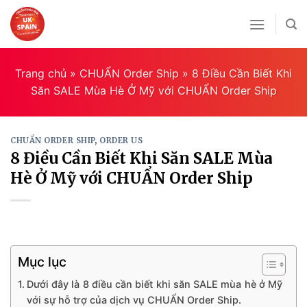
Skip
to
content
Trang chủ
»
CHUẨN Order Ship
»
8 Điều Cần Biết Khi
Săn SALE Mùa Hè Ở Mỹ với CHUẨN Order Ship
CHUẨN ORDER SHIP
,
ORDER US
8 Điều Cần Biết Khi Săn SALE Mùa
Hè Ở Mỹ với CHUẨN Order Ship
Mục lục
Dưới đây là 8 điều cần biết khi săn SALE mùa hè ở Mỹ
với sự hỗ trợ của dịch vụ CHUẨN Order Ship.