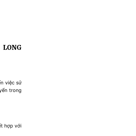
G LONG
ến việc sử
yển trong
ết hợp với