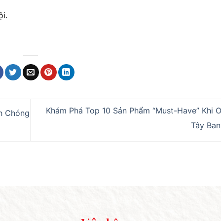
i.
Khám Phá Top 10 Sản Phẩm “Must-Have” Khi O
h Chóng
Tây Ba