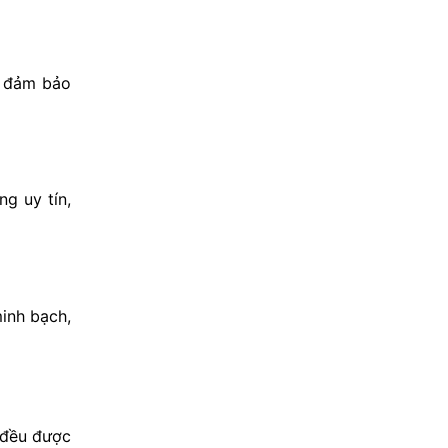
i đảm bảo
ng uy tín,
minh bạch,
 đều được