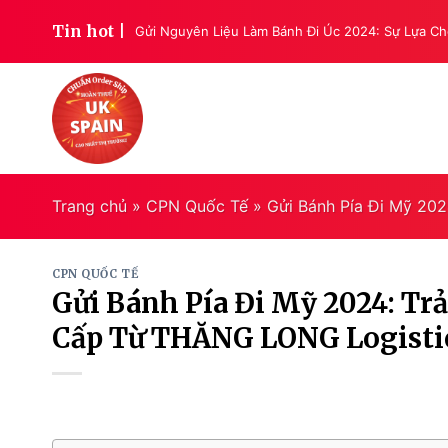
Skip
Tin hot |
lý do khiến ai cũng
Gửi Nguyên Liệu Làm Bánh Đi Úc 2024: Sự Lựa 
to
content
Trang chủ
»
CPN Quốc Tế
»
Gửi Bánh Pía Đi Mỹ 20
CPN QUỐC TẾ
Gửi Bánh Pía Đi Mỹ 2024: T
Cấp Từ THĂNG LONG Logisti