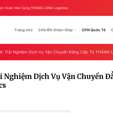
Chọn Hoàn Hảo Cùng THĂNG LONG Logistics
Chuyển Tiền Đi Singapore
Trang chủ
CHUẨN Order Ship
CPN Quốc Tế
24: Trải Nghiệm Dịch Vụ Vận Chuyển Đẳng Cấp Từ THĂNG 
rải Nghiệm Dịch Vụ Vận Chuyển Đ
cs