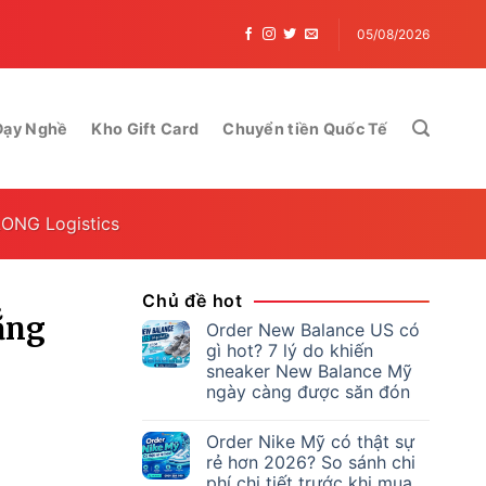
 – Dịch Vụ Tốc Độ, An Toàn, Hiệu Quả Tại BM Win Win 2024
V
05/08/2026
Dạy Nghề
Kho Gift Card
Chuyển tiền Quốc Tế
LONG Logistics
Chủ đề hot
ẳng
Order New Balance US có
gì hot? 7 lý do khiến
sneaker New Balance Mỹ
ngày càng được săn đón
Order Nike Mỹ có thật sự
rẻ hơn 2026? So sánh chi
phí chi tiết trước khi mua