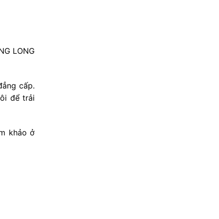
HĂNG LONG
đẳng cấp.
i để trải
am khảo ở