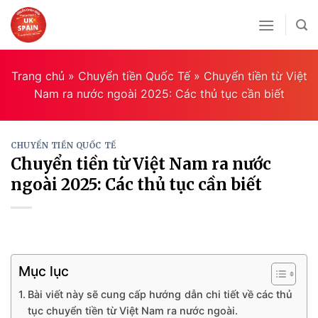
Skip
to
content
Trang chủ
»
Chuyển tiền Quốc Tế
»
Chuyển tiền từ Việt
Nam ra nước ngoài 2025: Các thủ tục cần biết
CHUYỂN TIỀN QUỐC TẾ
Chuyển tiền từ Việt Nam ra nước
ngoài 2025: Các thủ tục cần biết
Mục lục
Bài viết này sẽ cung cấp hướng dẫn chi tiết về các thủ
tục chuyển tiền từ Việt Nam ra nước ngoài.