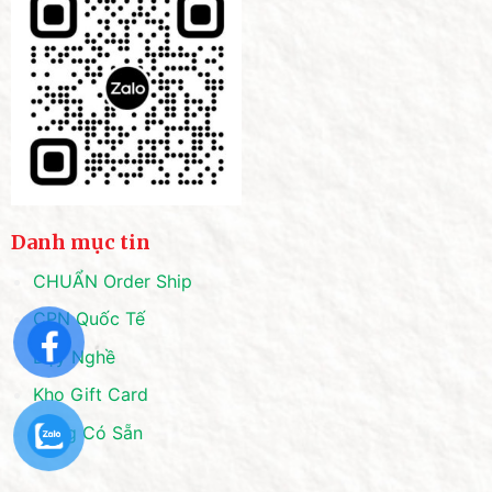
Danh mục tin
CHUẨN Order Ship
CPN Quốc Tế
Dạy Nghề
Kho Gift Card
Hàng Có Sẵn