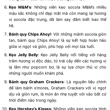
Kẹo M&M’s
: Những viên kẹo socola M&M’s nhiều
màu sắc không chỉ đẹp mắt mà còn mang lại hương
vị socola đặc trưng, đã làm say đắm biết bao thế
hệ.
Bánh quy Chips Ahoy!
: Với những mảnh socola giòn
tan, bánh quy Chips Ahoy! là sự kết hợp hoàn hảo
giữa vị ngọt và giòn, phù hợp với mọi lứa tuổi.
Kẹo Jelly Belly
: Kẹo Jelly Belly nổi tiếng với hàng
trăm hương vị độc đáo, từ trái cây đến các hương vị
lạ lẫm như popcorn bơ, là sự lựa chọn thú vị cho
những người muốn khám phá.
Bánh quy Graham Crackers
: Là nguyên liệu chính
để làm bánh s’mores, Graham Crackers với vị ngọt
dịu và giòn rụm, là món ăn nhẹ tuyệt vời vào bất cứ
thời điểm nào trong ngày.
Kẹo Hershey’s Kisses
: Những viên kẹo socola hình