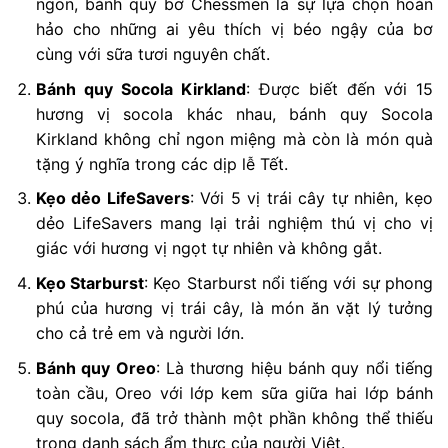
ngon, bánh quy bơ Chessmen là sự lựa chọn hoàn
hảo cho những ai yêu thích vị béo ngậy của bơ
cùng với sữa tươi nguyên chất.
Bánh quy Socola Kirkland
: Được biết đến với 15
hương vị socola khác nhau, bánh quy Socola
Kirkland không chỉ ngon miệng mà còn là món quà
tặng ý nghĩa trong các dịp lễ Tết.
Kẹo dẻo LifeSavers
: Với 5 vị trái cây tự nhiên, kẹo
dẻo LifeSavers mang lại trải nghiệm thú vị cho vị
giác với hương vị ngọt tự nhiên và không gắt.
Kẹo Starburst
: Kẹo Starburst nổi tiếng với sự phong
phú của hương vị trái cây, là món ăn vặt lý tưởng
cho cả trẻ em và người lớn.
Bánh quy Oreo
: Là thương hiệu bánh quy nổi tiếng
toàn cầu, Oreo với lớp kem sữa giữa hai lớp bánh
quy socola, đã trở thành một phần không thể thiếu
trong danh sách ẩm thực của người Việt.