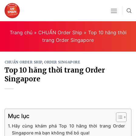
Skip
to
content
Trang chủ
»
CHUẨN Order Ship
»
Top 10 hãng thời
trang Order Singapore
CHUẨN ORDER SHIP
,
ORDER SINGAPORE
Top 10 hãng thời trang Order
Singapore
Mục lục
Hãy cùng khám phá Top 10 hãng thời trang Order
Singapore mà bạn không thể bỏ qua!