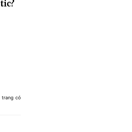
tic?
 trang có