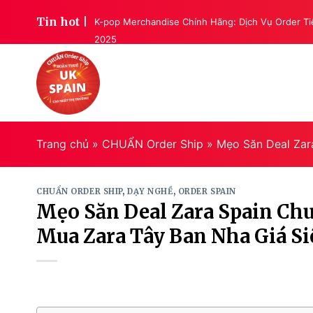
Skip
Tin hot |
K-pop Merchandise Chính Hãng: Dịch Vụ Order T
to
2025
content
Trang chủ
»
CHUẨN Order Ship
»
Mẹo Săn Deal Zar
CHUẨN ORDER SHIP
,
DẠY NGHỀ
,
ORDER SPAIN
Mẹo Săn Deal Zara Spain Chu
Mua Zara Tây Ban Nha Giá Si