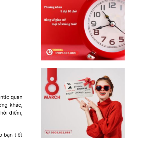
entic quan
ờng khác,
thời điểm,
 bạn tiết