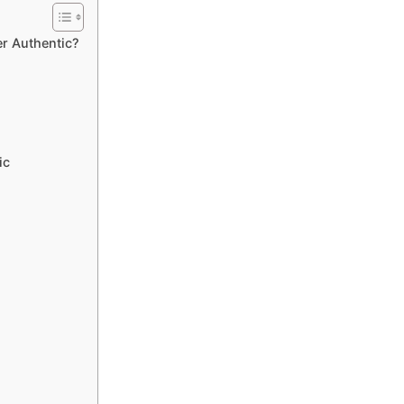
r Authentic?
ic