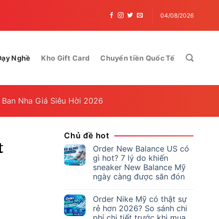
iện lợi – Gửi hàng đi Mỹ dễ dàng cùng THĂNG LONG Logistics 2025
O
04/08/2026
Dạy Nghề
Kho Gift Card
Chuyển tiền Quốc Tế
 Ban Nha Giá Siêu Hời 2026
Chủ đề hot
t
Order New Balance US có
gì hot? 7 lý do khiến
sneaker New Balance Mỹ
ngày càng được săn đón
Order Nike Mỹ có thật sự
rẻ hơn 2026? So sánh chi
phí chi tiết trước khi mua