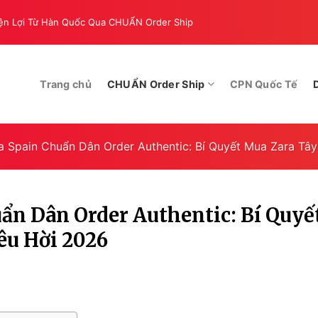
iện Lợi Từ Hàn Quốc Qua CHUẨN Order Ship
Gửi hàng đi Washington t
Trang chủ
CHUẨN Order Ship
CPN Quốc Tế
a Spain Chuẩn Dân Order Authentic: Bí Quyết Mua Zara Tây
ẩn Dân Order Authentic: Bí Quyế
êu Hời 2026