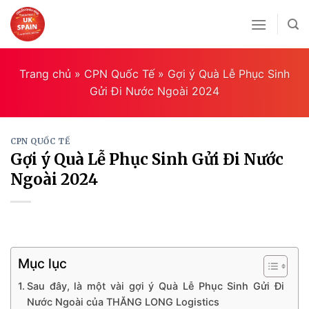
Skip
to
content
Trang chủ
»
CPN Quốc Tế
»
Gợi ý Quà Lễ Phục Sinh
Gửi Đi Nước Ngoài 2024
CPN QUỐC TẾ
Gợi ý Quà Lễ Phục Sinh Gửi Đi Nước
Ngoài 2024
Mục lục
Sau đây, là một vài gợi ý Quà Lễ Phục Sinh Gửi Đi
Nước Ngoài của THĂNG LONG Logistics