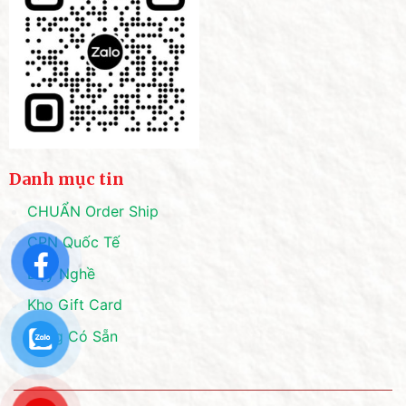
Danh mục tin
CHUẨN Order Ship
CPN Quốc Tế
Dạy Nghề
Kho Gift Card
Hàng Có Sẵn