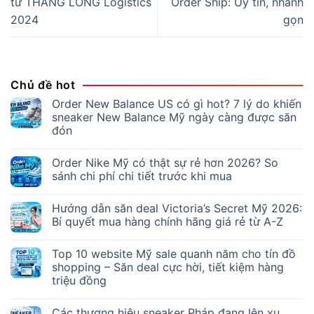
từ THĂNG LONG Logistics
Order Ship: Uy tín, nhanh
2024
gọn
Chủ đề hot
Order New Balance US có gì hot? 7 lý do khiến
sneaker New Balance Mỹ ngày càng được săn
đón
Order Nike Mỹ có thật sự rẻ hơn 2026? So
sánh chi phí chi tiết trước khi mua
Hướng dẫn săn deal Victoria’s Secret Mỹ 2026:
Bí quyết mua hàng chính hãng giá rẻ từ A-Z
Top 10 website Mỹ sale quanh năm cho tín đồ
shopping – Săn deal cực hời, tiết kiệm hàng
triệu đồng
Các thương hiệu sneaker Pháp đang lên xu