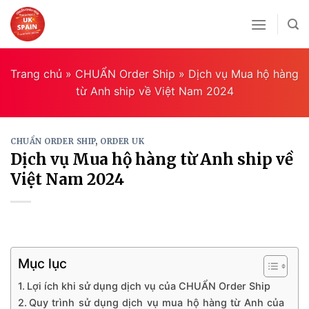
Skip
to
content
Trang chủ
»
CHUẨN Order Ship
»
Dịch vụ Mua hộ hàng
từ Anh ship về Việt Nam 2024
CHUẨN ORDER SHIP
,
ORDER UK
Dịch vụ Mua hộ hàng từ Anh ship về
Việt Nam 2024
Mục lục
Lợi ích khi sử dụng dịch vụ của CHUẨN Order Ship
Quy trình sử dụng dịch vụ mua hộ hàng từ Anh của