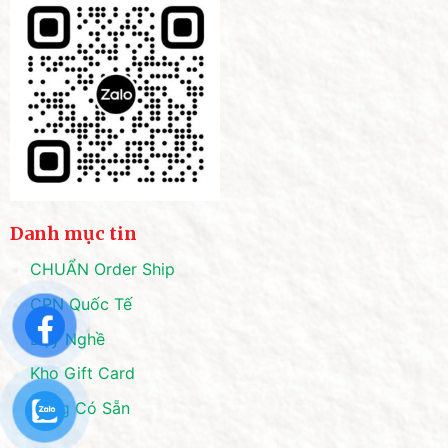
Danh mục tin
CHUẨN Order Ship
CPN Quốc Tế
Dạy Nghề
Kho Gift Card
Hàng Có Sẵn