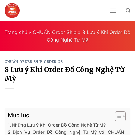
Skip
to
content
Trang chủ
»
CHUẨN Order Ship
»
8 Lưu ý Khi Order Đồ
Công Nghệ Từ Mỹ
CHUẨN ORDER SHIP
,
ORDER US
8 Lưu ý Khi Order Đồ Công Nghệ Từ
Mỹ
Mục lục
Những Lưu ý Khi Order Đồ Công Nghệ Từ Mỹ
Dịch Vụ Order Đồ Công Nghệ Từ Mỹ với CHUẨN