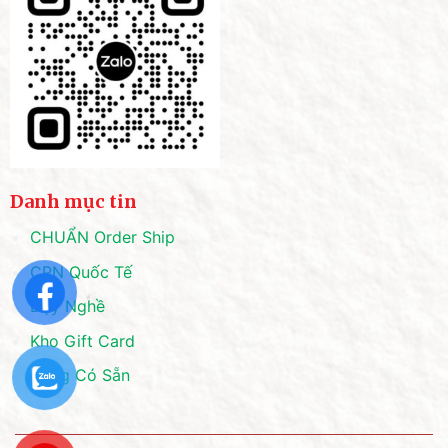
Danh mục tin
CHUẨN Order Ship
CPN Quốc Tế
Dạy Nghề
Kho Gift Card
Hàng Có Sẵn