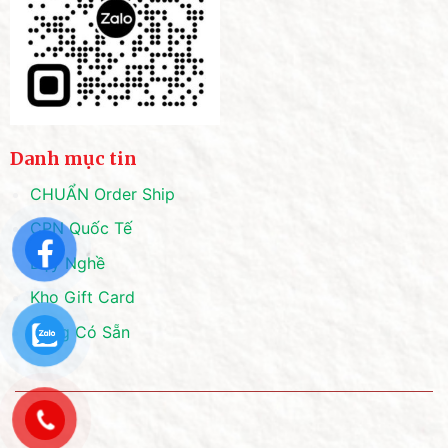
Danh mục tin
CHUẨN Order Ship
CPN Quốc Tế
Dạy Nghề
Kho Gift Card
Hàng Có Sẵn