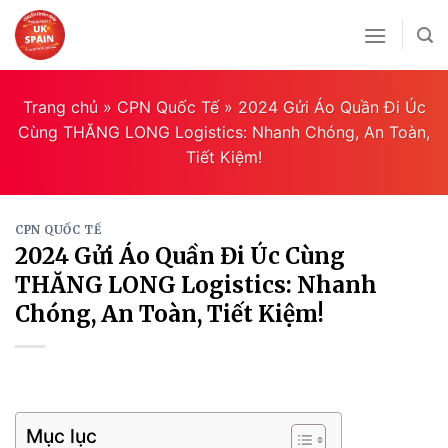
Skip
to
content
Trang chủ
»
CPN Quốc Tế
»
2024 Gửi Áo Quần Đi Úc
Cùng THĂNG LONG Logistics: Nhanh Chóng, An Toàn,
Tiết Kiệm!
CPN QUỐC TẾ
2024 Gửi Áo Quần Đi Úc Cùng
THĂNG LONG Logistics: Nhanh
Chóng, An Toàn, Tiết Kiệm!
Mục lục