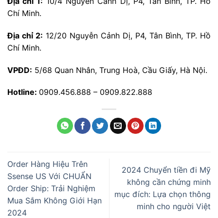
Địa chỉ 1:
10/4 Nguyễn Cảnh Dị, P4, Tân Bình, TP. Hồ
Chí Minh.
Địa chỉ 2:
12/20 Nguyễn Cảnh Dị, P4, Tân Bình, TP. Hồ
Chí Minh.
VPĐD:
5/68 Quan Nhân, Trung Hoà, Cầu Giấy, Hà Nội.
Hotline:
0909.456.888 – 0909.822.888
Order Hàng Hiệu Trên
2024 Chuyển tiền đi Mỹ
Ssense US Với CHUẨN
không cần chứng minh
Order Ship: Trải Nghiệm
mục đích: Lựa chọn thông
Mua Sắm Không Giới Hạn
minh cho người Việt
2024