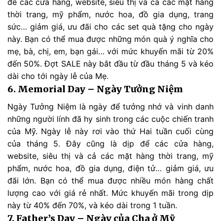
để các cửa hàng, website, siêu thị và cả các mặt hàng
thời trang, mỹ phẩm, nước hoa, đồ gia dụng, trang
sức… giảm giá, ưu đãi cho các set quà tặng cho ngày
này. Bạn có thể mua được những món quà ý nghĩa cho
mẹ, bà, chị, em, bạn gái… với mức khuyến mãi từ 20%
đến 50%. Đợt SALE này bắt đầu từ đầu tháng 5 và kéo
dài cho tới ngày lễ của Mẹ.
6. Memorial Day – Ngày Tưởng Niệm
Ngày Tưởng Niệm là ngày để tưởng nhớ và vinh danh
những người lính đã hy sinh trong các cuộc chiến tranh
của Mỹ. Ngày lễ này rơi vào thứ Hai tuần cuối cùng
của tháng 5. Đây cũng là dịp để các cửa hàng,
website, siêu thị và cả các mặt hàng thời trang, mỹ
phẩm, nước hoa, đồ gia dụng, điện tử… giảm giá, ưu
đãi lớn. Bạn có thể mua được nhiều món hàng chất
lượng cao với giá rẻ nhất. Mức khuyến mãi trong dịp
này từ 40% đến 70%, và kéo dài trong 1 tuần.
7. Father’s Day – Ngày của Cha ở Mỹ