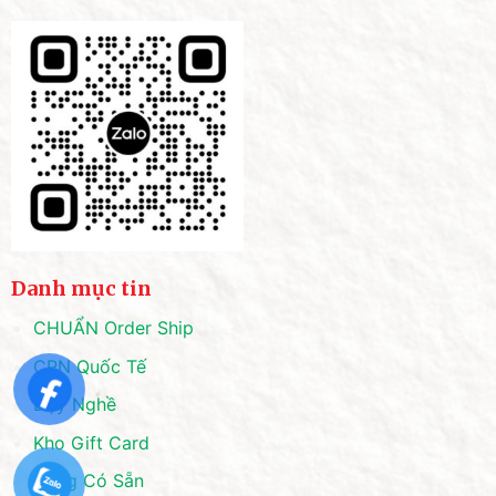
Danh mục tin
CHUẨN Order Ship
CPN Quốc Tế
Dạy Nghề
Kho Gift Card
Hàng Có Sẵn