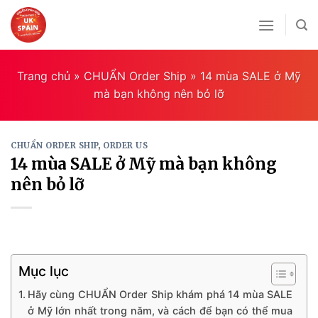
Skip
to
content
Trang chủ
»
CHUẨN Order Ship
»
14 mùa SALE ở Mỹ
mà bạn không nên bỏ lỡ
CHUẨN ORDER SHIP
,
ORDER US
14 mùa SALE ở Mỹ mà bạn không
nên bỏ lỡ
Mục lục
Hãy cùng CHUẨN Order Ship khám phá 14 mùa SALE
ở Mỹ lớn nhất trong năm, và cách để bạn có thể mua