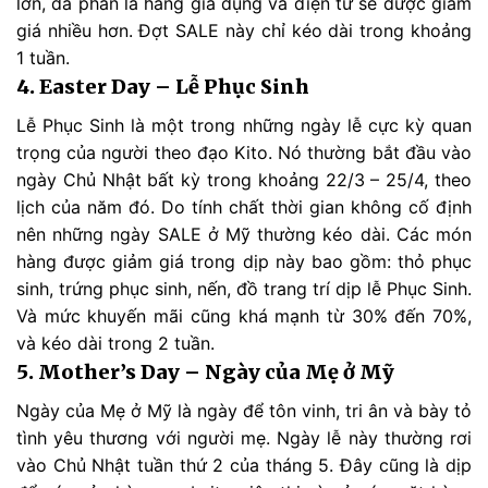
lớn, đa phần là hàng gia dụng và điện tử sẽ được giảm
giá nhiều hơn. Đợt SALE này chỉ kéo dài trong khoảng
1 tuần.
4. Easter Day – Lễ Phục Sinh
Lễ Phục Sinh là một trong những ngày lễ cực kỳ quan
trọng của người theo đạo Kito. Nó thường bắt đầu vào
ngày Chủ Nhật bất kỳ trong khoảng 22/3 – 25/4, theo
lịch của năm đó. Do tính chất thời gian không cố định
nên những ngày SALE ở Mỹ thường kéo dài. Các món
hàng được giảm giá trong dịp này bao gồm: thỏ phục
sinh, trứng phục sinh, nến, đồ trang trí dịp lễ Phục Sinh.
Và mức khuyến mãi cũng khá mạnh từ 30% đến 70%,
và kéo dài trong 2 tuần.
5. Mother’s Day – Ngày của Mẹ ở Mỹ
Ngày của Mẹ ở Mỹ là ngày để tôn vinh, tri ân và bày tỏ
tình yêu thương với người mẹ. Ngày lễ này thường rơi
vào Chủ Nhật tuần thứ 2 của tháng 5. Đây cũng là dịp