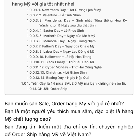
hàng Mỹ với giá tốt nhất nhé!
1. New Year’s Day – Tết Dương Lịch ở Mỹ
2. Valentine – Lễ Tình Nhân
3. President’s Day – Sinh nhật Tổng thống Hoa Kỳ
Washington & Ngày xoa dịu thất tình
4. Easter Day – Lễ Phục Sinh
5. Mother’s Day – Ngày của Mẹ ở Mỹ
6. Memorial Day – Ngày Tưởng Niệm
7. Father’s Day – Ngày của Cha ở Mỹ
9. Labor Day – Ngày Lao Động ở Mỹ
10. Halloween – Lễ Hội Hoá Trang
11. Black Friday – Thứ Sáu Đen Tối
12. Cyber Monday – Thứ Hai Công Nghệ
13. Christmas – Lễ Giáng Sinh
14. Boxing Day – Ngày Hộp Quà
Trên đây là 14 mùa SALE ở Mỹ mà bạn không nên bỏ lỡ.
CHUẨN Order Ship
Bạn muốn săn Sale, Order hàng Mỹ với giá rẻ nhất?
Bạn là một người yêu thích mua sắm, đặc biệt là hàng
Mỹ chất lượng cao?
Bạn đang tìm kiếm một địa chỉ uy tín, chuyên nghiệp
để Order Ship hàng Mỹ về Việt Nam?